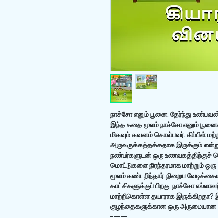
நாச்சோ எனும் பூனை: தேர்ந்து உண்பவ
இந்த கதை மூலம் நாச்சோ எனும் பூனையை
மிகவும் கவனம் கொள்பவர். கிப்பிள் மற்
அருவருக்கத்தக்கதாக இருக்கும் என்ற
நண்பர்களுடன் ஒரு உணவகத்திற்குச் ச
மொட்டுகளை நிரந்தரமாக மாற்றும் ஒர
மூலம் கண்டறிந்தார். நிறைய வேடிக்கைய
காட்சிகளுக்குப் பிறகு, நாச்சோ எல்ல
மாற்றிகொள்ள தயாராக இருக்கிறதா? இந
குழந்தைகளுக்கான ஒரு அருமையான பு
-----