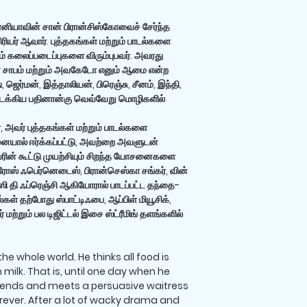
்னியாவின் சான் பிரான்சிஸ்கோவைச் சேர்ந்த
ரியர் ஆவார். புத்தகங்கள் மற்றும் பாடல்களை
ும் கலைப்படைப்புகளை விரும்புபவர். அவரது
ன் சாபம் மற்றும் அவகேடோ எனும் ஆமை என்ற
 ஜெர்மன், இத்தாலியன், பிரெஞ்சு, சீனம், இந்தி,
்ளடக்கிய பதினான்கு வெவ்வேறு மொழிகளில்
, அவர் புத்தகங்கள் மற்றும் பாடல்களை
ால் ஈர்க்கப்பட்டு, அவற்றை அவளுடன்
வரின் கூட்டு முயற்சியும் சிறந்த யோசனைகளை
ிம்ரோஸ் ஃபெர்னெடைஸ், பிரான்செஸ்கா சங்கர், வின்
பாட்ஸி தி ஃப்ரெஞ்சி ஆகியோரால் பாடப்பட்ட தந்தை-
்கள் தற்போது ஸ்பாட்டிஃபை, ஆப்பிள் மியூசிக்,
சர் மற்றும் பல டிஜிட்டல் இசை ஸ்ட்ரீமிங் தளங்களில்
he whole world. He thinks all food is
n milk. That is, until one day when he
friends and meets a persuasive waitress
rever. After a lot of wacky drama and