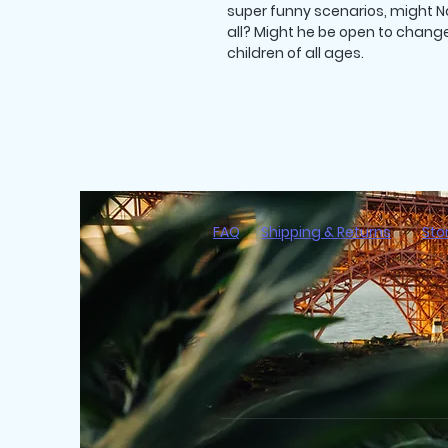
super funny scenarios, might Na
all? Might he be open to change?
children of all ages.
FAQ
Shipping & Returns
Sto