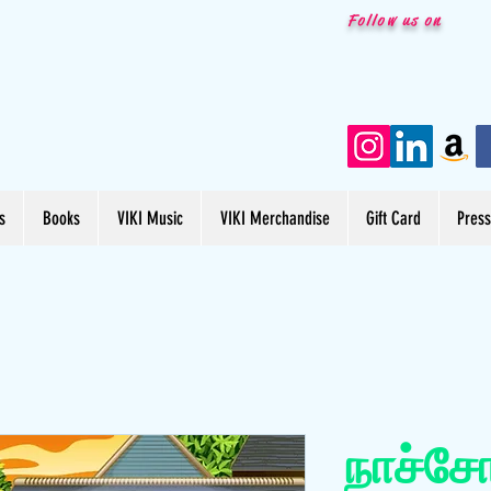
Follow us on
s
Books
VIKI Music
VIKI Merchandise
Gift Card
Pres
நாச்சோ