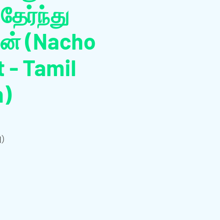
தேர்ந்து
ன் (Nacho
t - Tamil
n)
격)