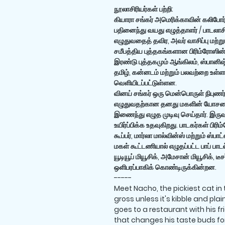
நூலாசிரியர்கள் பற்றி:
கியாரா சங்கர் அமெரிக்காவின் கலிபோர
பதினைந்து வயது எழுத்தாளர் / பாடலாசி
எழுதுவதைத் தவிர, அவர் வாசிப்பு மற்ற
சமீபத்திய புத்தகங்களான பிரிம்ரோஸி
இரண்டு புத்தகமும் ஆங்கிலம், ஸ்பானிஷ்,
தமிழ், கன்னடம் மற்றும் பலவற்றை உள
வெளியிடப்பட்டுள்ளன.
வினய் சங்கர் ஒரு மென்பொருள் நிபுணர்
எழுதுவதற்கான தனது மகளின் யோசனைய
இணைந்து எழுத முடிவு செய்தார். இரு
உயிர்ப்பிக்க உதவுகிறது. பாடகர்கள் பிர
கூப்பர், மார்லா மால்வின்ஸ் மற்றும் ஸ்
மகள் கூட்டணியால் எழுதப்பட்ட பாப் பாடல
யூடியூப் மியூசிக், அமேசான் மியூசிக், டீ
ஒளிபரப்பாகிக் கொண்டிருக்கின்றன.
-----
Meet Nacho, the pickiest cat in t
gross unless it's kibble and plai
goes to a restaurant with his 
that changes his taste buds fo