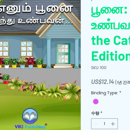
பூனை: 
உண்பவ
the Ca
Editio
SKU: 100
가
US$12.14
(1년 간
격
Binding Type:
*
수량
*