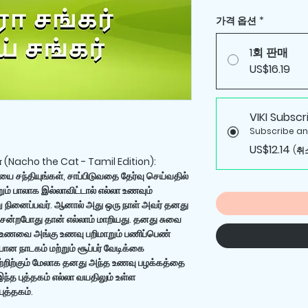
가격 옵션
*
1회 판매
US$16.19
VIKI Subscr
Subscribe an
US$12.14
(취
ன் (Nacho the Cat - Tamil Edition):
 சந்தியுங்கள், சாப்பிடுவதை தேர்வு செய்வதில்
றும் பாலாக இல்லாவிட்டால் எல்லா உணவும்
ு நினைப்பவர். ஆனால் அது ஒரு நாள் அவர் தனது
ென்றபோது தான் எல்லாம் மாறியது. தனது சுவை
ு உணவை அங்கு உணவு பறிமாறும் பணிப்பெண்
ான நாடகம் மற்றும் சூப்பர் வேடிக்கை
ாவற்றிற்கும் மேலாக தனது அந்த உணவு பழக்கத்தை
்த புத்தகம் எல்லா வயதிலும் உள்ள
த்தகம்.