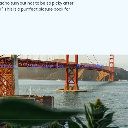
cho turn out not to be so picky after
 This is a purrfect picture book for
Privacy Policy
re Policy
Payment Methods