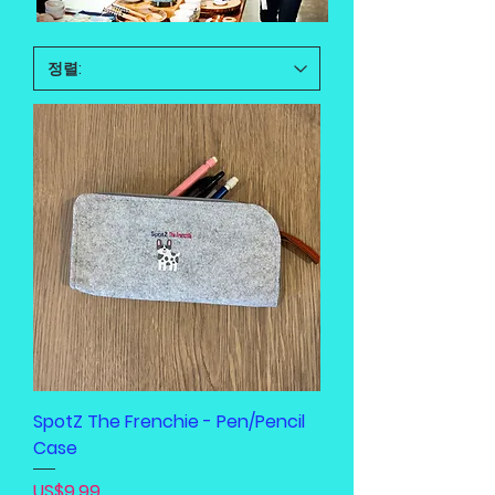
SpotZ The Frenchie - Pen/Pencil
Case
가격
US$9.99