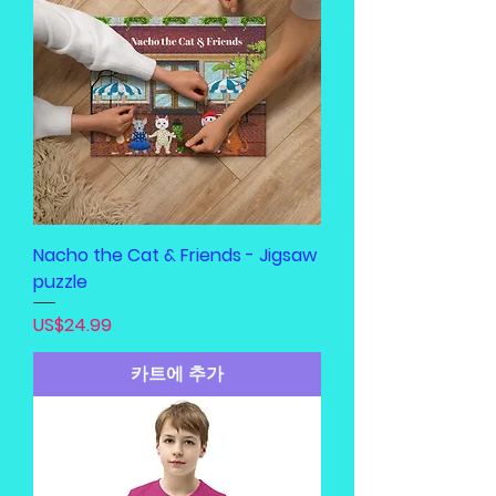
Nacho the Cat & Friends - Jigsaw
puzzle
가격
US$24.99
카트에 추가