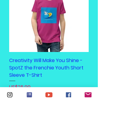
Creativity Will Make You Shine -
SpotZ the Frenchie Youth Short
Sleeve T-Shirt
가격
US$25.99
카트에 추가