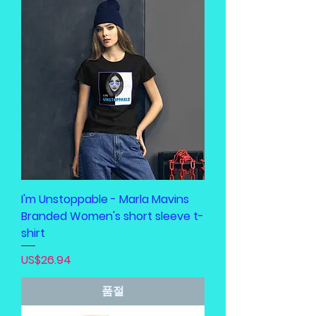
I'm Unstoppable - Marla Mavins
Branded Women's short sleeve t-
shirt
가격
US$26.94
품절