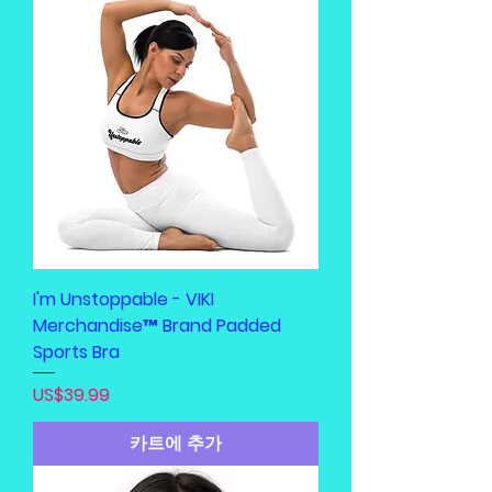
I'm Unstoppable - VIKI
Merchandise™ Brand Padded
Sports Bra
가격
US$39.99
카트에 추가