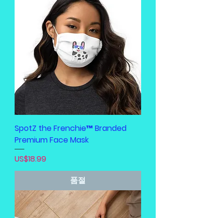
SpotZ the Frenchie™ Branded
Premium Face Mask
가격
US$18.99
품절