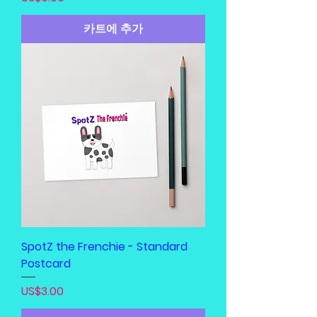
카트에 추가
SpotZ the Frenchie - Standard
Postcard
가격
US$3.00