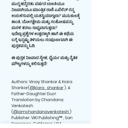
ಮುಗ್ದ ಹನ್ನೆರಡು ವರ್ಷದ ಬಾಲಕಿಯೂ
ನಿಜವಾಗಿಯೂ ಮಾಂತ್ರಿಕ ರಾಣಿ ಎವೆಲಿನ್ ರನ್ನ
ಉರುಳಿಸುವಲ್ಲಿ ಯಶಸ್ವಿಯಾಗ್ತಾರಾ? ಮನುಕುಲಕ್ಕೆ
ಶಾಂತಿ, ಯೋಗಕ್ಷೇಮ ಮತ್ತು ಸಂತೋಷವನ್ನು
ಮರಳಿ ತರಲು ಸಾಧ್ಯವಾಗುತ್ತದಾ?
ಇದೆಲ್ಲಾ ಪ್ರಶ್ನೆಗಳ ಉತ್ತರಕ್ಕಾಗಿ ಹಾಗೆ ಈ ಕಥೆಯ
ಬಗ್ಗೆ ಇನ್ನಷ್ಟು ತಿಳಿಯಲು ಸಂಪೂರ್ಣವಾಗಿ ಈ
ಪುಸ್ತಕವನ್ನು ಓದಿ.
ಈ ಪುಸ್ತಕ ನಿಜವಾದ ಸ್ನೇಹ, ಧೈರ್ಯ ಮತ್ತು ನೈತಿಕ
ಮೌಲ್ಯಗಳನ್ನು ಕಲಿಸುತ್ತದೆ!
Authors: Vinay Shankar & Kiara
Shankar(
@kiara_shankar
). A
Father-Daughter Duo!
Translation by Chandana
Venkatesh
(
@iamchandanavenkatesh
)
Publisher: VIKI Publishing™ , San
Francisco, California, USA.